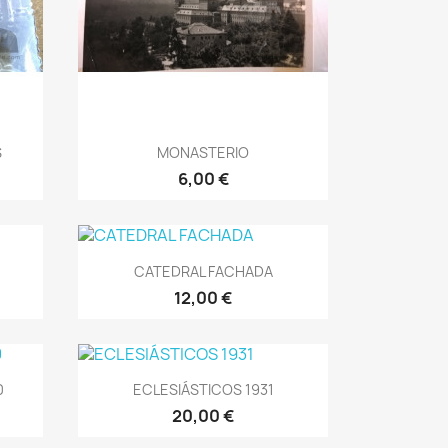
Vista rápida

S
MONASTERIO
6,00 €
Vista rápida

CATEDRAL FACHADA
12,00 €
Vista rápida

0
ECLESIÁSTICOS 1931
20,00 €