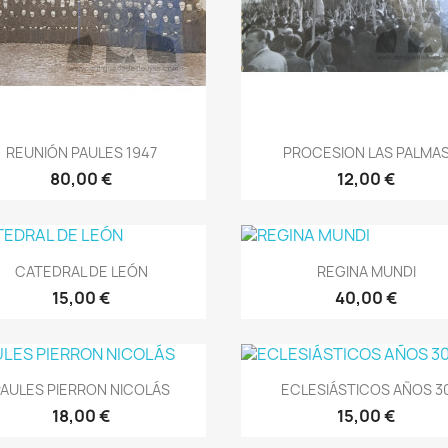
Vista rápida
Vista rápida


REUNIÓN PAULES 1947
PROCESION LAS PALMA
80,00 €
12,00 €
Vista rápida
Vista rápida


CATEDRAL DE LEÓN
REGINA MUNDI
15,00 €
40,00 €
Vista rápida
Vista rápida


PAULES PIERRON NICOLÁS
ECLESIÁSTICOS AÑOS 3
18,00 €
15,00 €