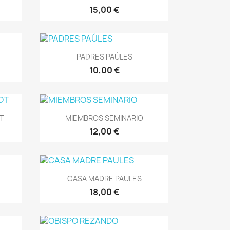
15,00 €
Vista rápida

PADRES PAÚLES
10,00 €
Vista rápida

OT
MIEMBROS SEMINARIO
12,00 €
Vista rápida

CASA MADRE PAULES
18,00 €