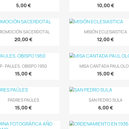
5,00 €
10,00 €
Vista rápida
Vista rápida


ROMOCIÓN SACERDOTAL
MISIÓN ECLESIASTICA
20,00 €
12,00 €
Vista rápida
Vista rápida


P- PAULES. OBISPO 1950
MISA CANTADA PAUL OL
15,00 €
15,00 €
Vista rápida
Vista rápida


PADRES PAÚLES
SAN PEDRO SULA
15,00 €
6,00 €