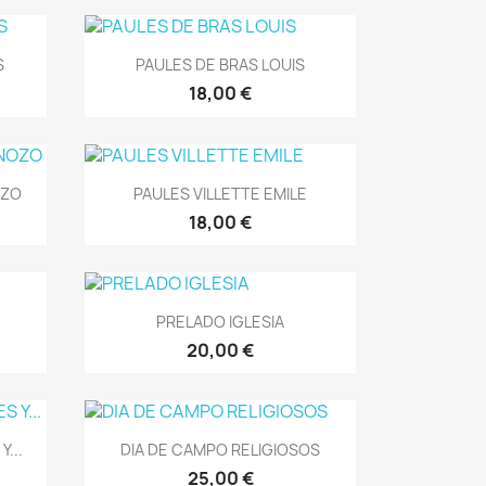
Vista rápida

S
PAULES DE BRAS LOUIS
18,00 €
Vista rápida

OZO
PAULES VILLETTE EMILE
18,00 €
Vista rápida

PRELADO IGLESIA
20,00 €
Vista rápida

...
DIA DE CAMPO RELIGIOSOS
25,00 €