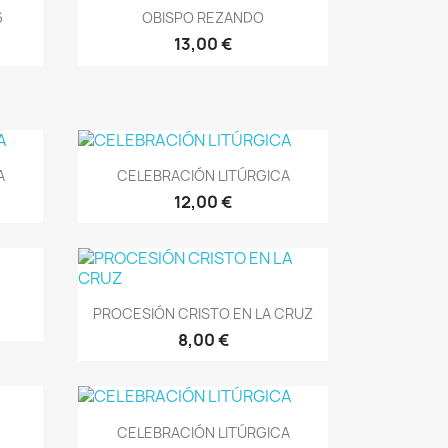
Vista rápida

6
OBISPO REZANDO
13,00 €
Vista rápida

A
CELEBRACIÓN LITÚRGICA
12,00 €
Vista rápida

PROCESIÓN CRISTO EN LA CRUZ
8,00 €
Vista rápida

CELEBRACIÓN LITÚRGICA