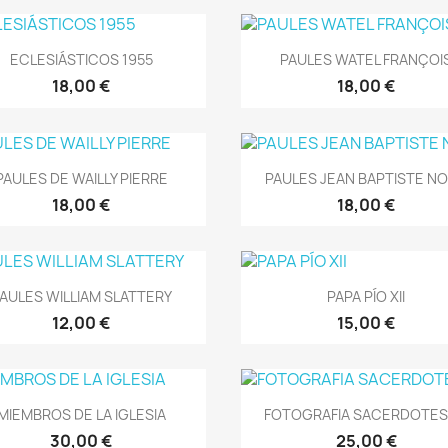
Vista rápida
Vista rápida


ECLESIÁSTICOS 1955
PAULES WATEL FRANÇOI
18,00 €
18,00 €
Vista rápida
Vista rápida


PAULES DE WAILLY PIERRE
PAULES JEAN BAPTISTE N
18,00 €
18,00 €
Vista rápida
Vista rápida


AULES WILLIAM SLATTERY
PAPA PÍO XII
12,00 €
15,00 €
Vista rápida
Vista rápida


MIEMBROS DE LA IGLESIA
FOTOGRAFIA SACERDOTES Y
30,00 €
25,00 €