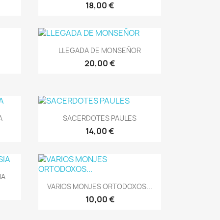
18,00 €
Vista rápida

LLEGADA DE MONSEÑOR
20,00 €
Vista rápida

A
SACERDOTES PAULES
14,00 €
IA
Vista rápida

VARIOS MONJES ORTODOXOS...
10,00 €