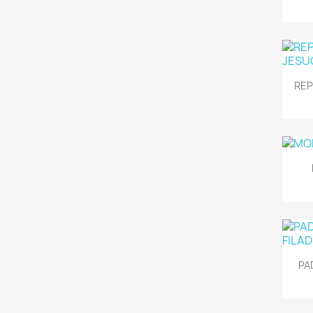
REP
PA