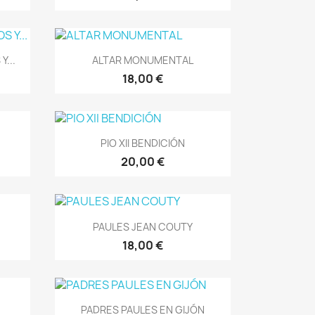
Vista rápida

...
ALTAR MONUMENTAL
18,00 €
Vista rápida

PIO XII BENDICIÓN
20,00 €
Vista rápida

PAULES JEAN COUTY
18,00 €
Vista rápida

PADRES PAULES EN GIJÓN