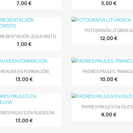
7,00 €
5,00 €
Vista rápida

FOTOGRAFÍA LITÚRGICA
Vista rápida

RESENTACIÓN JESUCRISTO
12,00 €
7,00 €
Vista rápida
Vista rápida


MONJAS EN FORMACIÓN
PADRES PAULES. FRANCI
13,00 €
10,00 €
Vista rápida

PADRES PAULES EN IGLES
Vista rápida

DRES PAULES EN FILADELFIA
8,00 €
13,00 €