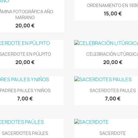
Vista rápida

ORDENAMIENTO EN 193
Vista rápida

ÁMINA FOTOGRÁFICA AÑO
15,00 €
MARIANO
20,00 €
Vista rápida
Vista rápida


SACERDOTE EN PÚLPITO
CELEBRACIÓN LITÚRGIC
20,00 €
20,00 €
Vista rápida
Vista rápida


PADRES PAULES Y NIÑOS
SACERDOTES PAULES
7,00 €
7,00 €
Vista rápida
Vista rápida


SACERDOTES PAÚLES
SACERDOTE