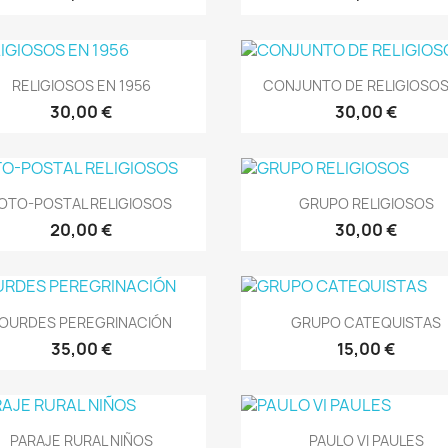
Vista rápida
Vista rápida


RELIGIOSOS EN 1956
CONJUNTO DE RELIGIOSOS Y
30,00 €
30,00 €
Vista rápida
Vista rápida


OTO-POSTAL RELIGIOSOS
GRUPO RELIGIOSOS
20,00 €
30,00 €
Vista rápida
Vista rápida


OURDES PEREGRINACIÓN
GRUPO CATEQUISTAS
35,00 €
15,00 €
Vista rápida
Vista rápida


PARAJE RURAL NIÑOS
PAULO VI PAULES